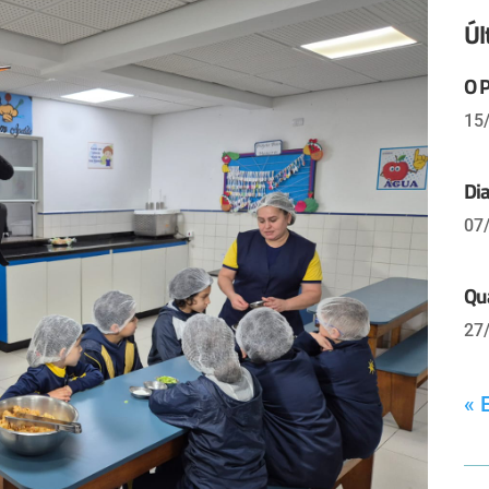
Úl
O 
15
Dia
07
Qua
27
« 