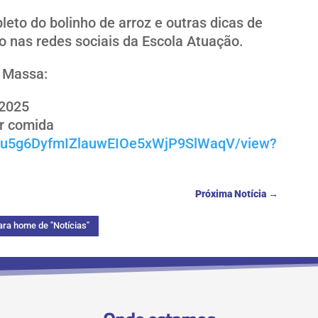
leto do bolinho de arroz e outras dicas de
 nas redes sociais da Escola Atuação.
 Massa:
.2025
r comida
/1gvu5g6DyfmIZlauwEIOe5xWjP9SlWaqV/view?
Próxima Notícia
→
ara home de "Notícias"