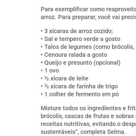
Para exemplificar como reaproveita
arroz. Para preparar, você vai preci
• 3 xícaras de arroz cozido;
• Sal e tempero verde a gosto
• Talos de legumes (como brócolis,
• Cenoura ralada a gosto
• Queijo e presunto (opcional)
• 1 ovo
• ½ xícara de leite
• ½ xícara de farinha de trigo
• 1 colher de fermento em pó
Misture todos os ingredientes e fri
brócolis, cascas de frutas e sobr
receitas nutritivas, evitando o de
sustentáveis”, completa Selma.