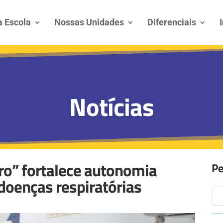
 Escola
Nossas Unidades
Diferenciais
Notícias
ro” fortalece autonomia
Pe
 doenças respiratórias