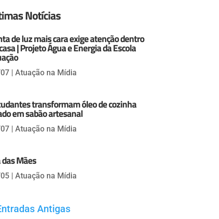
timas Notícias
ta de luz mais cara exige atenção dentro
casa | Projeto Água e Energia da Escola
uação
/07
|
Atuação na Mídia
tudantes transformam óleo de cozinha
ado em sabão artesanal
/07
|
Atuação na Mídia
a das Mães
/05
|
Atuação na Mídia
Entradas Antigas