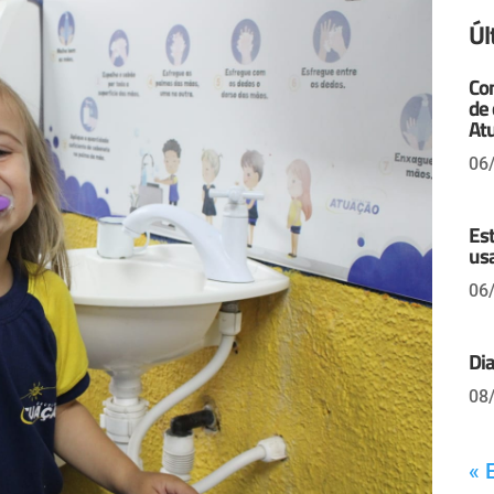
Úl
Con
de 
At
06
Es
us
06
Di
08
« 