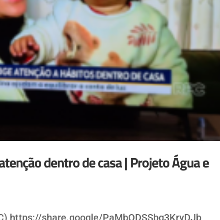
 atenção dentro de casa | Projeto Água e
C) https://share.google/PaMbODSSbg3KryDJb