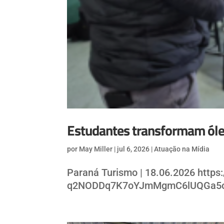
Estudantes transformam óle
por
May Miller
|
jul 6, 2026
|
Atuação na Mídia
Paraná Turismo | 18.06.2026 https:
q2NODDq7K7oYJmMgmC6lUQGa5o