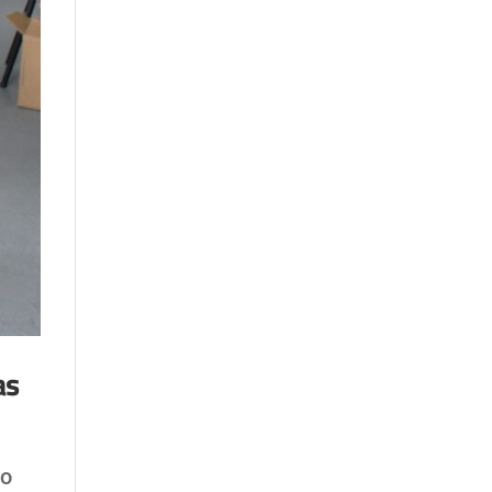
as
 o